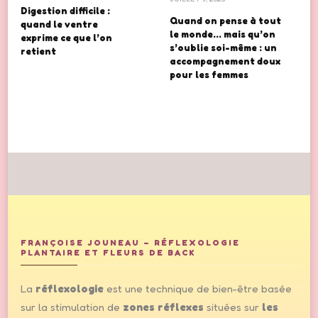
Digestion difficile :
Quand on pense à tout
quand le ventre
le monde… mais qu’on
exprime ce que l’on
s’oublie soi-même : un
retient
accompagnement doux
pour les femmes
FRANÇOISE JOUNEAU – RÉFLEXOLOGIE
PLANTAIRE ET FLEURS DE BACK
La
réflexologie
est une technique de bien-être basée
sur la stimulation de
zones réflexes
situées sur
les