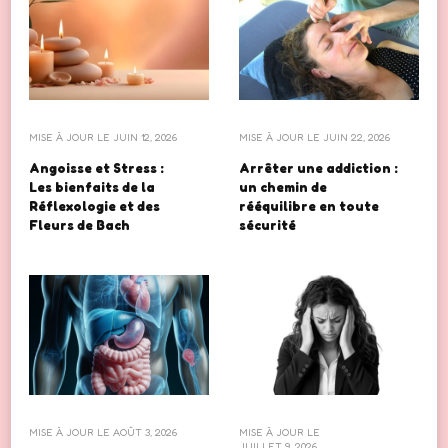
MISE À JOUR LE
JUIN 12, 2026
MISE À JOUR LE
JUIN 22, 2026
Angoisse et Stress :
Arrêter une addiction :
Les bienfaits de la
un chemin de
Réflexologie et des
rééquilibre en toute
Fleurs de Bach
sécurité
MISE À JOUR LE
AOÛT 3, 2026
MISE À JOUR LE
JUILLET 9, 2026